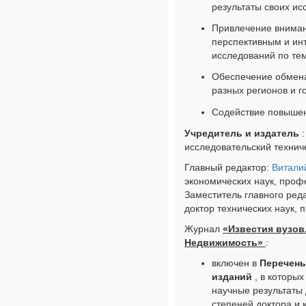
результаты своих ис
Привлечение вниман
перспективным и ин
исследований по те
Обеспечение обмен
разных регионов и г
Содействие повышен
Учредитель и издатель
:
исследовательский технич
Главный редактор:
Витали
экономических наук, проф
Заместитель главного ред
доктор технических наук, 
Журнал
«Известия вузов
Недвижимость»
:
включен в
Перечень
изданий
, в которы
научные результаты
степеней доктора и 