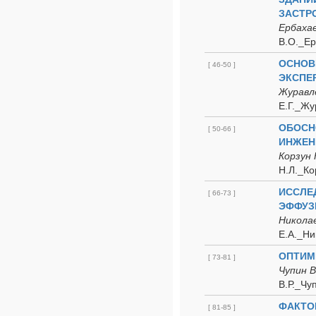
ЗАСТР
Ербахае
В.О._Ер
ОСНОВ
[ 46-50 ]
ЭКСПЕ
Журавле
Е.Г._Жу
ОБОСН
[ 50-66 ]
ИНЖЕН
Корзун 
Н.Л._Ко
ИССЛЕ
[ 66-73 ]
ЭФФУЗ
Николае
Е.А._Ни
ОПТИМ
[ 73-81 ]
Чупин В
В.Р._Чу
ФАКТО
[ 81-85 ]