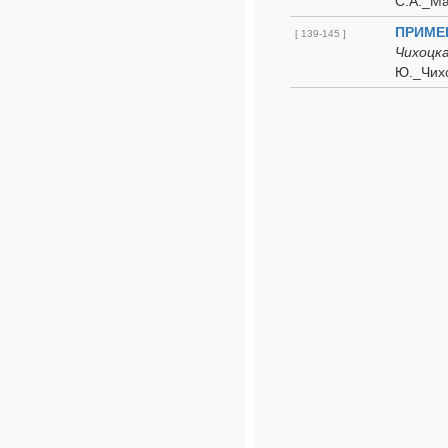
С.А._Ма
ПРИМЕ
[ 139-145 ]
Чихоцка
Ю._Чихо