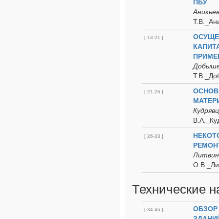
ПБУ
Аникьев
Т.В._Ан
ОСУЩЕ
[ 13-21 ]
КАПИТ
ПРИМЕ
Добышев
Т.В._Д
ОСНОВ
[ 21-26 ]
МАТЕР
Кудрявц
В.А._Ку
НЕКОТ
[ 26-33 ]
РЕМОН
Литвино
О.В._Ли
Технические н
ОБЗОР
[ 34-46 ]
ЗДАНИ