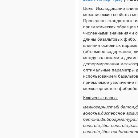
Цель. Исследование влия
механические свойства ме
Проведены стандартные и
призматических образцов 
численными значениями о
длины базальтовых фибр. 
влияния основных параме
(объемное содержание, ди
между волокнами и другие
деформирования мелкозер
оптимальные параметры д
использованием базальто
приемлемое увеличение п
мелкозернистого фибробе
Ключевые слова:
мелкозернистый бетон,
волокна,дисперсное арми
бетона,фиброарматура,пр
concrete,fiber concrete,basa
concrete,fiber reinforcement