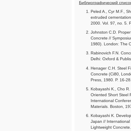
Библиографический список
Peled A., Cyr M.F., Sh
extruded cementations
2000. Vol. 97, no. 5. 
Johnston C.D. Propert
Concrete // Symposiu
1980). London: The Co
Rabinovich F.N. Conc
Delhi: Oxford & Publi
Henager С.H. Steel F
Concrete (Ci80, Lond
Press, 1980. P. 16-28
Kobayashi K., Cho R.
Oriented Short Steel 
International Confere
Materials. Boston, 19
Kobayashi K. Developm
Japan // Internation
Lightweight Concrete. 