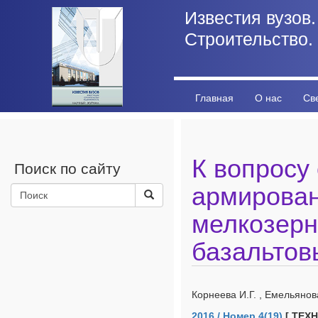
Известия вузов.
Строительство.
Главная
О нас
Св
Личный кабинет
Стат
К вопросу
Поиск по сайту
армирова
мелкозерн
базальтов
Корнеева И.Г. , Емельянов
2016 / Номер 4(19)
[ ТЕХ