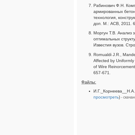
Рабинович Ф.Н. Ком
армированных бетон
технология, конструк
доп. М.: АСВ, 2011. 6
Моргун T.B. Анализ
оптимальных структ
Известия вузов. Стро
Romualdi J.R., Mandel
Affected by Uniformly
of Wire Reinorcement /
657-671.
Файлы:
И.Г._Корнеева__Н.А.
просмотреть
)
- скачан