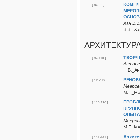
КОМПЛ
[ 84-93 ]
МЕРОП
ОСНОВ
Хан В.В
В.В._Ха
АРХИТЕКТУРА
ТВОРЧ
[ 94-110 ]
Антоне
Н.В._Ан
РЕНОВА
[ 111-119 ]
Меерови
М.Г._Ме
ПРОБЛ
[ 120-130 ]
КРУПН
ОПЫТА
Меерови
М.Г._М
Архите
[ 131-141 ]