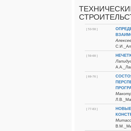
ТЕХНИЧЕСКИ
СТРОИТЕЛЬС
ОПРЕД
[ 53-58 ]
ВЗАИМ
Алексее
С.И._Ал
НЕЧЕТ
[ 59-68 ]
Лапидус
А.А._Ла
СОСТО
[ 69-76 ]
ПЕРСП
ПРОГР
Макотр
Л.В._Ма
НОВЫЕ
[ 77-83 ]
КОНСТ
Митасов
В.М._Ми