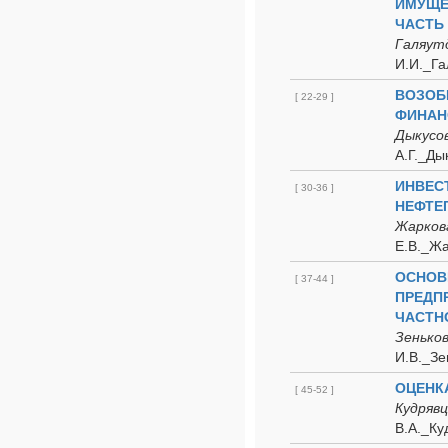
ИМУЩЕ
ЧАСТЬ
Галяутд
И.И._Га
ВОЗОБ
[ 22-29 ]
ФИНАН
Дыкусов
А.Г._Ды
ИНВЕС
[ 30-36 ]
НЕФТЕ
Жаркова
Е.В._Жа
ОСНОВ
[ 37-44 ]
ПРЕДП
ЧАСТН
Зеньков
И.В._Зе
ОЦЕНК
[ 45-52 ]
Кудрявц
В.А._Ку