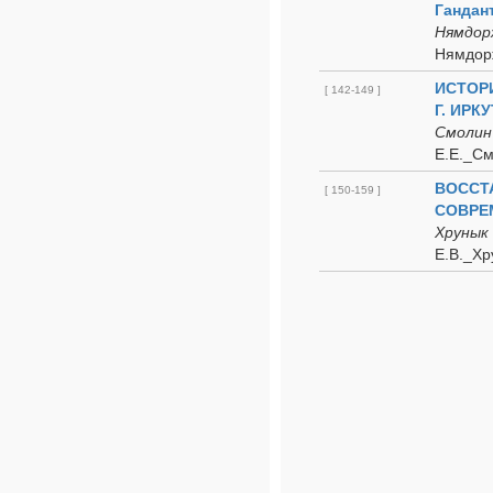
Гандан
Нямдор
Нямдор
ИСТОР
[ 142-149 ]
Г. ИРК
Смолин 
Е.Е._См
ВОССТ
[ 150-159 ]
СОВРЕ
Хрунык 
Е.В._Хр