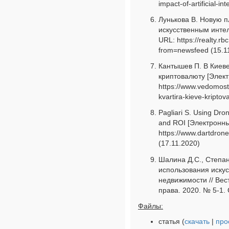
impact-of-artificial-in
Лунькова В. Новую 
искусственным интел
URL: https://realty.
from=newsfeed (15.1
Кантышев П. В Киеве
криптовалюту [Элект
https://www.vedomosti
kvartira-kieve-kriptov
Pagliari S. Using Dro
and ROI [Электронны
https://www.dartdrone
(17.11.2020)
Шалина Д.С., Степан
использования искус
недвижимости // Вес
права. 2020. № 5-1. 
Файлы:
статья (
скачать
|
про