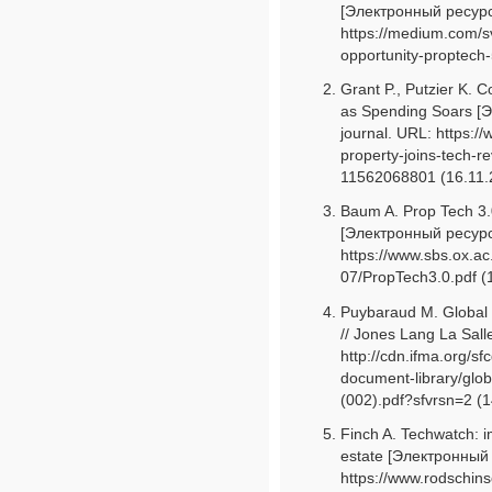
[Электронный ресурс
https://medium.com/svb
opportunity-proptech
Grant P., Putzier K. 
as Spending Soars [Э
journal. URL: https:/
property-joins-tech-r
11562068801 (16.11.
Baum A. Prop Tech 3.0
[Электронный ресурс]
https://www.sbs.ox.ac.
07/PropTech3.0.pdf (
Puybaraud M. Global
// Jones Lang La Salle
http://cdn.ifma.org/sf
document-library/glob
(002).pdf?sfvrsn=2 (1
Finch A. Techwatch: imp
estate [Электронный 
https://www.rodschins