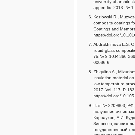
university of architec
appendix. 2013. № 1. 
Kozlowski R., Muzycze
composite coatings fo
Coatings and Membran
https://doi.org/10.1
Abdrakhimova E.S. Opt
liquid-glass compositi
75.№ 9-10.Р. 366-369
00086-6
Zhigulina A., Mizuria
insulation material on
low temperature proc
2017. Vol. 117. Р. 183
https://doi.org/10.1
Пат. № 2209803, РФ,
получения ячеистых
Карнаухов, А.И. Кудя
Зиновьев; заявитель
государственный те