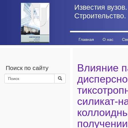
Известия вузов.
Строительство.
Главная
О нас
Св
Личный кабинет
Стат
Влияние п
Поиск по сайту
дисперсно
тиксотроп
силикат-н
коллоидны
получении