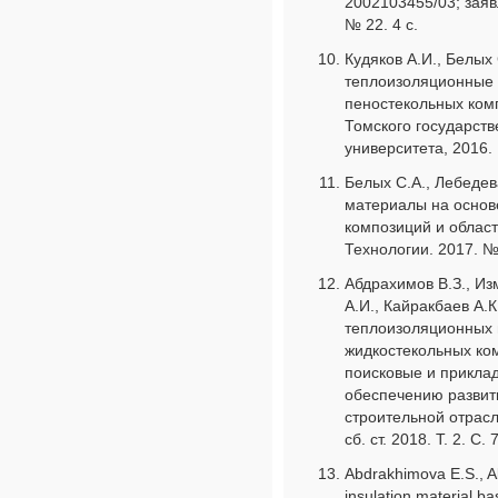
2002103455/03; заявл
№ 22. 4 с.
Кудяков А.И., Белых
теплоизоляционные 
пеностекольных ком
Томского государств
университета, 2016. 
Белых С.А., Лебедев
материалы на основ
композиций и област
Технологии. 2017. № 
Абдрахимов В.З., Из
А.И., Кайракбаев А.
теплоизоляционных 
жидкостекольных ко
поисковые и прикла
обеспечению развити
строительной отрасл
сб. ст. 2018. Т. 2. С. 
Abdrakhimova E.S., A
insulation material ba