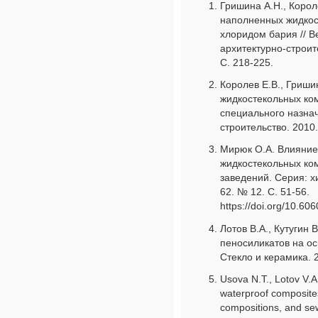
Гришина А.Н., Корол
наполненных жидкос
хлоридом бария // В
архитектурно-строит
С. 218-225.
Королев Е.В., Гриши
жидкостекольных ко
специального назнач
строительство. 2010.
Мирюк О.А. Влияние
жидкостекольных ко
заведений. Серия: х
62. № 12. С. 51-56.
https://doi.org/10.60
Лотов В.А., Кутугин
пеносиликатов на ос
Стекло и керамика. 2
Usova N.T., Lotov V.
waterproof composites
compositions, and sew