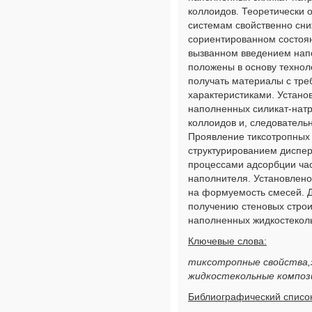
коллоидов. Теоретически 
системам свойственно сн
сориентированном состоя
вызванном введением напо
положены в основу техно
получать материалы с тр
характеристиками. Устано
наполненных силикат-нат
коллоидов и, следователь
Проявление тиксотропных 
структурированием диспе
процессами адсорбции час
наполнителя. Установлено
на формуемость смесей. 
получению стеновых стро
наполненных жидкостекол
Ключевые слова:
тиксотропные свойства,
жидкостекольные композ
Библиографический список