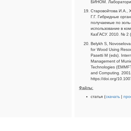
БИНОМ. Лаборатория
Старовойтова И.А., 
Г.Г. Гибридные орга
получаемые по золь-
использование в ком
КазГАСУ. 2010. № 2 (
Belykh S, Novoselova
for Wood Using Resou
Pasetti M (eds). Inter
Management of Munici
Technologies (EMMFT-
and Computing. 2001
https://doi.org/10.1
Файлы:
статья (
скачать
|
про