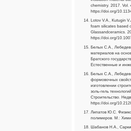
chemistry. 2017. Vol.
https://doi.org/10.
Lotov V.A., Kutugin V.
foam silicates based o
Glassandceramics. 200
https://doi.org/10.1
Белых С.А., Лебедев
материалов на основ
Братского государст
Естественные и инжен
Белых С.А., Лебедев
формовочных свойст
изготовлении строи
золь-гель технологий
Строительство. Недви
https://doi.org/10.2
Липатов Ю.С. Физик
полимеров. М.: Хими
Шабанов Н.А., Сарки