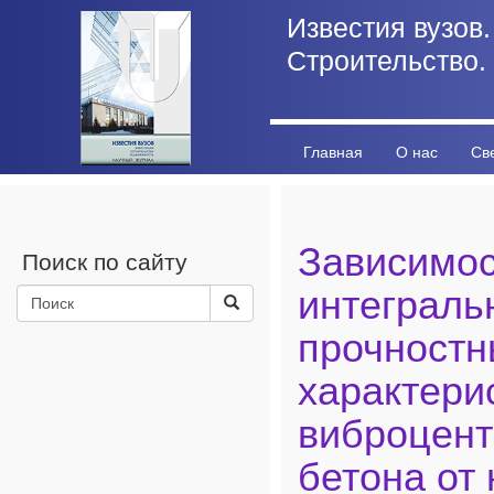
Известия вузов.
Строительство.
Главная
О нас
Св
Личный кабинет
Стат
Зависимос
Поиск по сайту
интеграль
прочностн
характери
виброцент
бетона от