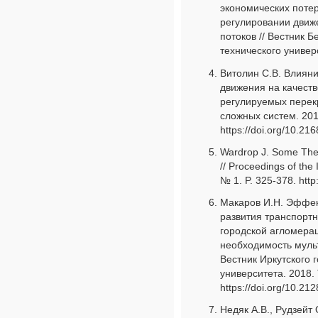
экономических поте
регулировании движ
потоков // Вестник 
технического универс
Витолин С.В. Влиян
движения на качест
регулируемых перекр
сложных систем. 2018
https://doi.org/10.2
Wardrop J. Some Theo
// Proceedings of the I
№ 1. P. 325-378. http
Макаров И.Н. Эффек
развития транспортн
городской агломерац
необходимость муль
Вестник Иркутского 
университета. 2018. 
https://doi.org/10.2
Недяк А.В., Рудзейт