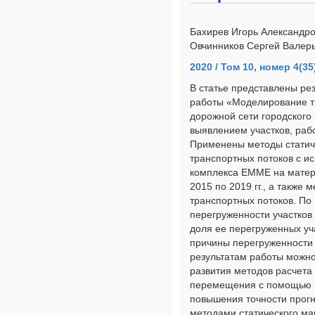
Бахирев Игорь Александро
Овчинников Сергей Валерь
2020 / Том 10, номер 4(35
В статье представлены ре
работы «Моделирование тр
дорожной сети городского
выявлением участков, раб
Применены методы статич
транспортных потоков с и
комплекса EMME на матер
2015 по 2019 гг., а также
транспортных потоков. По
перегруженности участков
доля ее перегруженных уч
причины перегруженности 
результатам работы можно
развития методов расчета
перемещения с помощью и
повышения точности прогн
методами статического м