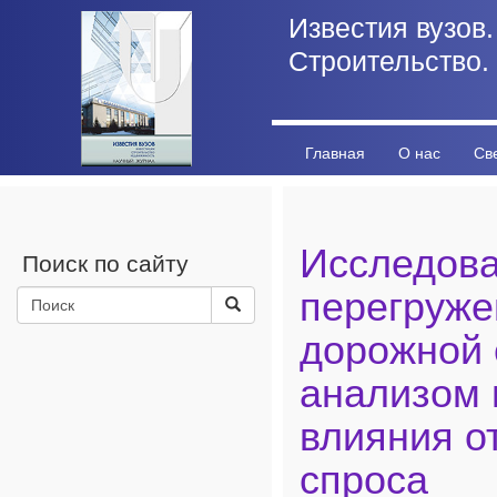
Известия вузов.
Строительство.
Главная
О нас
Св
Личный кабинет
Стат
Исследов
Поиск по сайту
перегруже
дорожной 
анализом 
влияния о
спроса