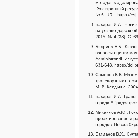
методов моделирова
[Электронный ресурс]
№ 6. URL: https://es
Бахирев И.А., Новиз
на улично-дорожной 
2015. № 4 (38). С. 69
Бедрина Е.Б., Козло
вопросы оценки маят
Administrandi. Искус
631-648. https://doi
Семенов В.В. Матем
транспортных поток
М. В. Келдыша. 2004.
Бахирев И.А. Транс
города // Градострои
Михайлов А.Ю., Гол
проектирования и р
городов. Новосибирск
Багманов В.Х., Султ