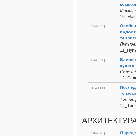
композ
Москвит
10_Моск
Особен
[ 354-363 ]
водоот
террит
Пупырев
11_Пупы
Влияни
[ 364-371 ]
сухого
Селезнё
12_Сел
Исслед
[ 372-383 ]
тензом
Топчий 
13_Топч
АРХИТЕКТУРА
Опреде
[ 384-395 ]