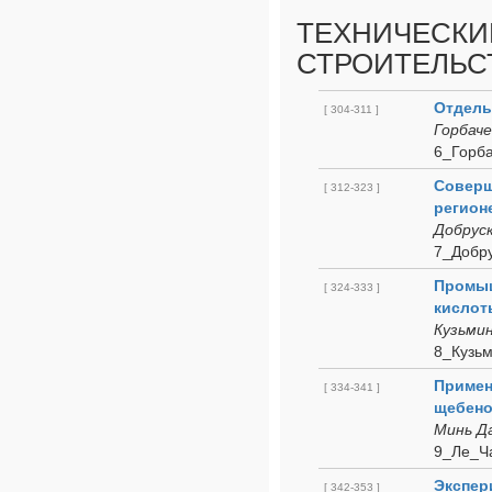
ТЕХНИЧЕСКИ
СТРОИТЕЛЬС
Отдель
[ 304-311 ]
Горбаче
6_Горба
Соверш
[ 312-323 ]
регион
Добруск
7_Добру
Промыш
[ 324-333 ]
кислот
Кузьмин
8_Кузь
Примен
[ 334-341 ]
щебено
Минь Да
9_Ле_Ч
Экспер
[ 342-353 ]