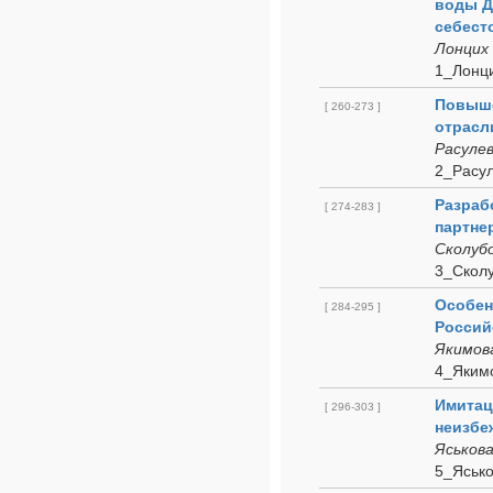
воды Д
себест
Лонцих 
1_Лонц
Повыше
[ 260-273 ]
отрасл
Расулев
2_Расул
Разраб
[ 274-283 ]
партне
Сколубо
3_Скол
Особен
[ 284-295 ]
Россий
Якимова
4_Яким
Имитац
[ 296-303 ]
неизбе
Яськова
5_Яськ