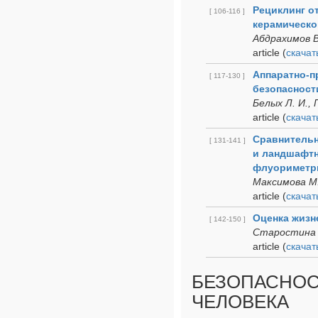
Рециклинг о
[ 106-116 ]
керамическо
Абдрахимов В
article
(
cкачат
Аппаратно-п
[ 117-130 ]
безопасност
Белых Л. И., 
article
(
cкачат
Сравнительн
[ 131-141 ]
и ландшафтн
флуориметр
Максимова М.
article
(
cкачат
Оценка жизн
[ 142-150 ]
Старостина В
article
(
cкачат
БЕЗОПАСНОС
ЧЕЛОВЕКА