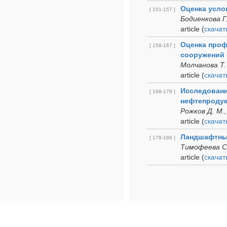
Оценка усло
[ 151-157 ]
Бодиенкова Г.
article
(
cкачат
Оценка проф
[ 158-167 ]
сооружений 
Молчанова Т.
article
(
cкачат
Исследовани
[ 168-178 ]
нефтепродук
Рожков Д. М.,
article
(
cкачат
Ландшафтные
[ 179-188 ]
Тимофеева С.
article
(
cкачат