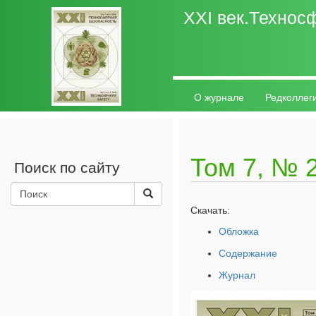
ХХI век.Технос
О журнале
Редколлег
Авторам
Контакты
Том 7, № 2
Поиск по сайту
Скачать:
Обложка
Содержание
Журнал