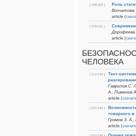
Роль стати
[ 198-205 ]
Волчатова 
article
(
cкач
Современн
[ 206-211 ]
Дорофеева Н
article
(
cкач
БЕЗОПАСНОС
ЧЕЛОВЕКА
Тест-систем
[ 212-230 ]
реагировани
Гаврилов C. Л
А., Пименов А
article
(
cкачат
Возможности
[ 231-241 ]
товарного в
Громов З. А.,
article
(
cкачат
Оценка пожа
[ 242-248 ]