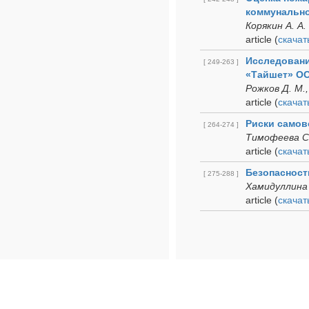
коммунально
Корякин А. А.
article
(
cкачат
Исследовани
[ 249-263 ]
«Тайшет» ОО
Рожков Д. М.,
article
(
cкачат
Риски самов
[ 264-274 ]
Тимофеева С.
article
(
cкачат
Безопасност
[ 275-288 ]
Хамидуллина Е
article
(
cкачат