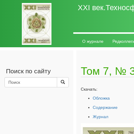
ХХI век.Технос
О журнале
Редколлег
Авторам
Контакты
Том 7, № 3
Поиск по сайту
Скачать:
Обложка
Содержание
Журнал