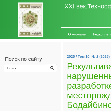
ХХI век.Технос
О журнале
Редколлег
Авторам
Контакты
2025 / Том 10, № 2 (2025)
Поиск по сайту
Рекультив
нарушенны
разработк
месторожд
Бодайбинс