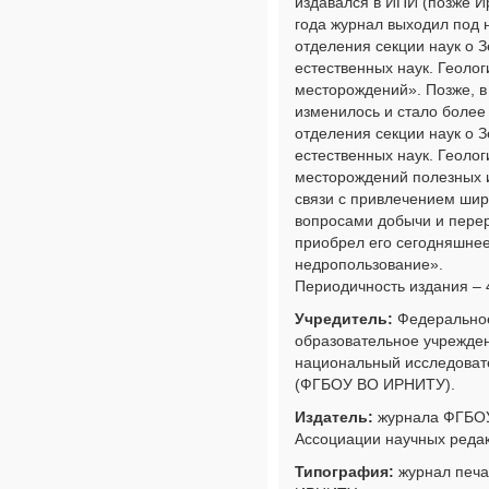
издавался в ИПИ (позже И
года журнал выходил под 
отделения секции наук о 
естественных наук. Геолог
месторождений». Позже, в
изменилось и стало более
отделения секции наук о 
естественных наук. Геолог
месторождений полезных и
связи с привлечением шир
вопросами добычи и пере
приобрел его сегодняшнее
недропользование».
Периодичность издания – 4
Учредитель:
Федерально
образовательное учрежде
национальный исследовате
(ФГБОУ ВО ИРНИТУ).
Издатель:
журнала ФГБО
Ассоциации научных реда
Типография:
журнал печа