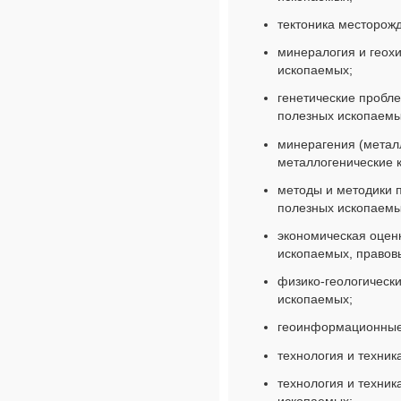
тектоника месторожд
минералогия и геох
ископаемых;
генетические проб
полезных ископаемых
минерагения (металл
металлогенические 
методы и методики 
полезных ископаемы
экономическая оцен
ископаемых, правов
физико-геологическ
ископаемых;
геоинформационные 
технология и техник
технология и техни
ископаемых;