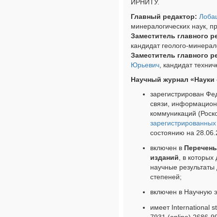
ИРНИТУ.
Главный редактор:
Лоба
минералогических наук, п
Заместитель главного р
кандидат геолого-минерало
Заместитель главного р
Юрьевич
, кандидат технич
Научный журнал «Науки 
зарегистрирован Фе
связи, информацион
коммуникаций (Роск
зарегистрированных
состоянию на 28.06.
включен в
Перечень
изданий
, в которы
научные результаты
степеней;
включен в Научную э
имеет International 
7931 (online) 2686-99