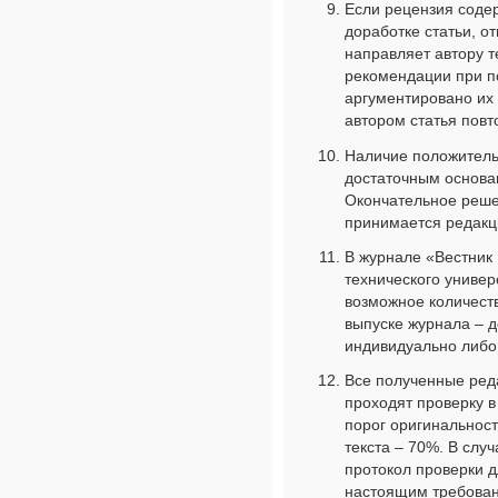
Если рецензия соде
доработке статьи, о
направляет автору т
рекомендации при по
аргументировано их
автором статья повт
Наличие положитель
достаточным основа
Окончательное реше
принимается редакц
В журнале «Вестник 
технического универ
возможное количеств
выпуске журнала – д
индивидуально либо 
Все полученные ред
проходят проверку 
порог оригинальнос
текста – 70%. В слу
протокол проверки д
настоящим требова