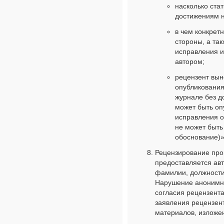
насколько ста
достижениям н
в чем конкрет
стороны, а так
исправления 
автором;
рецензент вын
опубликования
журнале без д
может быть оп
исправления о
не может быть 
обоснование)»
Рецензирование про
предоставляется авт
фамилии, должности
Нарушение анонимно
согласия рецензента
заявления рецензен
материалов, изложен