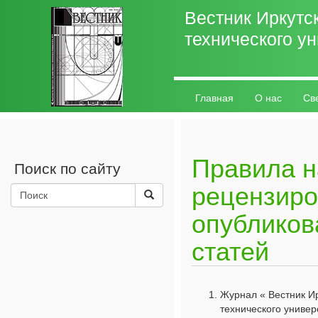
Вестник Иркутс
технического у
Главная
О нас
Св
Разное
Личный кабин
Правила н
Поиск по сайту
рецензиро
опубликов
статей
Журнал « Вестник Ир
технического униве