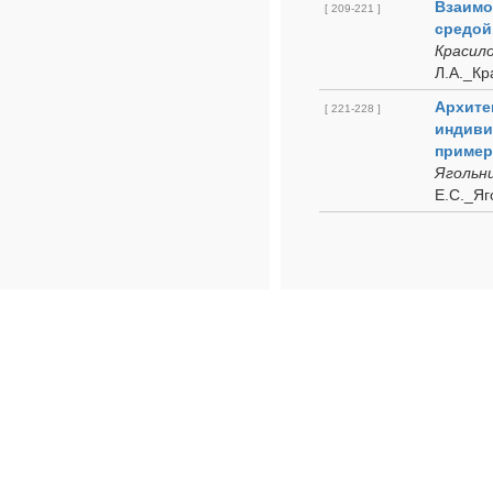
Взаимо
[ 209-221 ]
средой 
Красило
Л.А._Кр
Архите
[ 221-228 ]
индиви
пример
Ягольни
Е.С._Яг