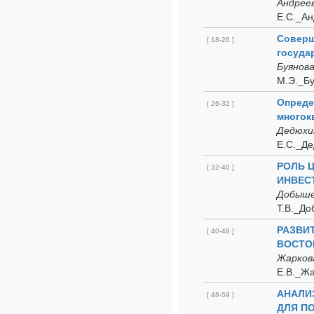
Андреев
Е.С._Ан
Соверш
[ 18-26 ]
госуда
Буянова
М.Э._Бу
Опреде
[ 26-32 ]
многок
Дедюхи
Е.С._Де
РОЛЬ 
[ 32-40 ]
ИНВЕС
Добыше
Т.В._До
РАЗВИ
[ 40-48 ]
ВОСТО
Жаркова
Е.В._Жа
АНАЛИ
[ 48-59 ]
ДЛЯ П