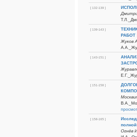
ИСПОЛ
[ 132-139 ]
Дмитрие
Т.Л._Дм
ТЕХНИ
[ 139-143 ]
РАБОТ
Жуков А
А.А._Жу
АНАЛИ
[ 143-151 ]
ЗАСТР
Журавле
Е.Г._Жу
ДОЛГО
[ 151-158 ]
КОМПО
Москвит
В.А._Мо
просмо
Исслед
[ 158-165 ]
полной
Огнёв И