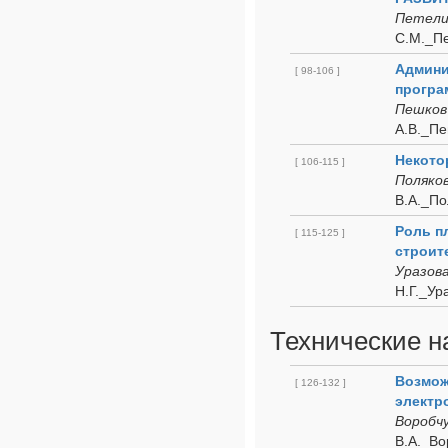
Петели
С.М._Пе
Админи
[ 98-106 ]
програ
Пешков 
А.В._Пе
Некото
[ 106-115 ]
Поляков
В.А._По
Роль п
[ 115-125 ]
строит
Уразова
Н.Г._Ур
Технические н
Возмож
[ 126-132 ]
электр
Воробчу
В.А._Во