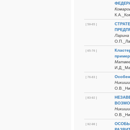
ФЕДЕР
Комаров
К.А._Ко
СТРАТ
[ 59-65 ]
ПРЕДП
Ларина 
О.П._Ла
Класте
[ 65-76 ]
пример
Матвее
И.Д._Ма
Особен
[ 76-83 ]
Никишин
О.В._Ни
НЕЗАВ
[ 83-92 ]
ВОЗМО
Никишин
О.В._Н
ОСОБЫ
[ 92-98 ]
РАЗВИТ