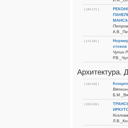
И.А._Ог
РЕКОН
[ 165-171 ]
ПАНЕЛ
МАНСА
Петров 
А.В._Пе
Нормир
[ 171-191 ]
стоков
Чупин Р
Р.В._Чу
Архитектура. 
Концеп
[ 192-202 ]
Вяткина
Б.М._Вя
ТРАНС
[ 202-209 ]
ИРКУТ
Козлова
Л.В._Ко